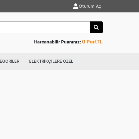
Oturum Aç
Anahtar kelime ile
0 PortTL
Harcanabilir Puanınız:
TEGORİLER
ELEKTRİKÇİLERE ÖZEL