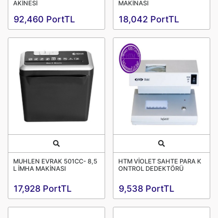
AKİNESİ
MAKİNASI
92,460 PortTL
18,042 PortTL
Quick View
Quick View
MUHLEN EVRAK 501CC- 8,5
HTM VİOLET SAHTE PARA K
L İMHA MAKİNASI
ONTROL DEDEKTÖRÜ
17,928 PortTL
9,538 PortTL