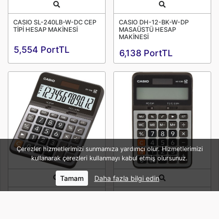
Quick View
Quick View
CASIO SL-240LB-W-DC CEP
CASIO DH-12-BK-W-DP
TİPİ HESAP MAKİNESİ
MASAÜSTÜ HESAP
MAKİNESİ
5,554 PortTL
6,138 PortTL
Çerezler hizmetlerimizi sunmamıza yardımcı olur. Hizmetlerimizi
kullanarak çerezleri kullanmayı kabul etmiş olursunuz.
Tamam
Daha fazla bilgi edin
Quick View
Quick View
CASIO DX-120B-W-DC
CASIO AX-120B-W-DC
MASAÜSTÜ HESAP
MASAÜSTÜ HESAP
MAKİNESİ
MAKİNESİ