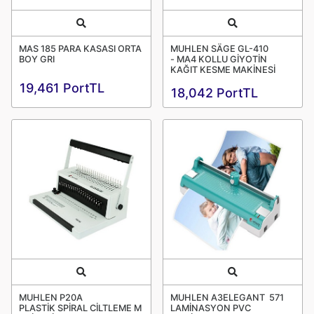
Quick View
Quick View
MAS 185 PARA KASASI ORTA
MUHLEN SÄGE GL-410
BOY GRI
- MA4 KOLLU GİYOTİN
KAĞIT KESME MAKİNESİ
19,461 PortTL
18,042 PortTL
Quick View
Quick View
MUHLEN P20A
MUHLEN A3ELEGANT 571
PLASTİK SPİRAL CİLTLEME M
LAMİNASYON PVC