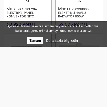
Quick View
Quick View
İVİGO EPK4590E20A
İVİGO EHR5033B800
ELEKTRİKLİ PANEL
ELEKTRİKLİ HAVLU
KONVEKTÖR ISITC
RADYATÖR 800W
50,922 PortTL
52,025 PortTL
Çerezler hizmetlerimizi sunmamıza yardımcı olur. Hizmetlerimizi
kullanarak çerezleri kullanmayı kabul etmiş olursunuz.
Tamam
Daha fazla bilgi edin
Quick View
Quick View
İVİGO ELEKTRİKLİ AYAK
İVİGO EPK4590E25B ELEKT.
ISITICI ELA300
PANEL KONVEKTÖR ISITIC