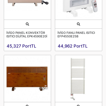
Quick View
Quick View
İVİGO PANEL KONVEKTÖR
İVİGO FANLI PANEL ISITICI
ISITICI DİJİTAL EPK4590E20İ
EFP4550E25B
45,327 PortTL
44,962 PortTL