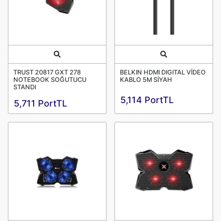
Quick View
Quick View
TRUST 20817 GXT 278
BELKIN HDMI DIGITAL VİDEO
NOTEBOOK SOĞUTUCU
KABLO 5M SİYAH
STANDI
5,114 PortTL
5,711 PortTL