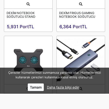
Quick View
Quick View
DEXİM NOTEBOOK
DEXİM FRIGUS GAMING
SOĞUTUCU STAND
NOTEBOOK SOĞUTUCU
5,931 PortTL
6,364 PortTL
Çerezler hizmetlerimizi sunmamıza yardımcı olur. Hizmetlerimizi
kullanarak çerezleri kullanmayı kabul etmiş olursunuz.
Tamam
Daha fazla bilgi edin
Quick View
Quick View
TRUST 17805 XSTREAM
BASEUS FLITE SERIES 6IN1
BREEZE NOTEBOOK
TYPE-C HUB -GRİ
SOĞUTUCU STAND // CL
B00052807813-00