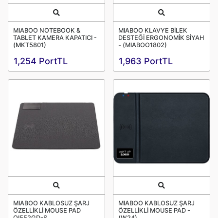
Quick View
Quick View
MIABOO NOTEBOOK &
MIABOO KLAVYE BİLEK
TABLET KAMERA KAPATICI -
DESTEĞİ ERGONOMİK SİYAH
(MKT5801)
- (MIABOO1802)
1,254 PortTL
1,963 PortTL
Quick View
Quick View
MIABOO KABLOSUZ ŞARJ
MIABOO KABLOSUZ ŞARJ
ÖZELLİKLİ MOUSE PAD
ÖZELLİKLİ MOUSE PAD -
QI552GD-S
(W24)